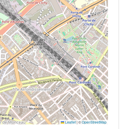
Leaflet
|
©
OpenStreetMap