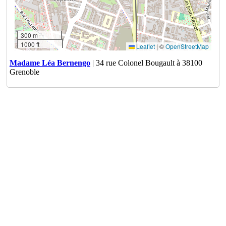
300 m
1000 ft
Leaflet
|
©
OpenStreetMap
Madame Léa Bernengo
| 34 rue Colonel Bougault à 38100
Grenoble