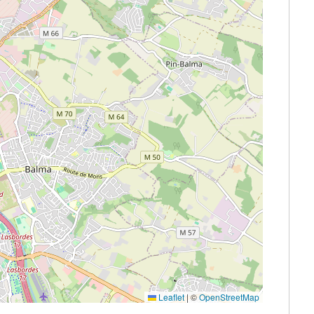
Leaflet
|
©
OpenStreetMap