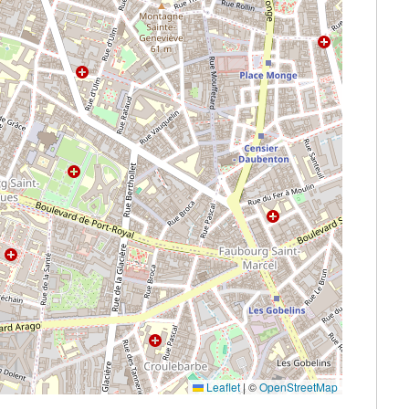
Leaflet
|
©
OpenStreetMap