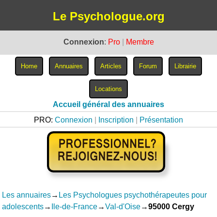
Le Psychologue.org
Connexion
:
Pro
|
Membre
Accueil général des annuaires
PRO:
Connexion
|
Inscription
|
Présentation
Les annuaires
→
Les Psychologues psychothérapeutes pour
adolescents
→
Ile-de-France
→
Val-d'Oise
→
95000 Cergy