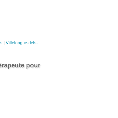
es
|
Villelongue-dels-
érapeute pour