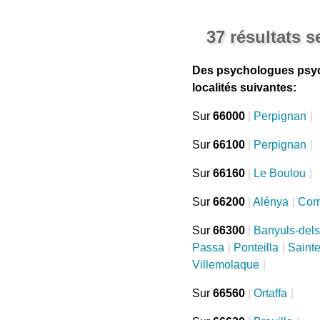
37 résultats 
Des psychologues psych
localités suivantes:
Sur
66000
|
Perpignan
|
Sur
66100
|
Perpignan
|
Sur
66160
|
Le Boulou
|
Sur
66200
|
Alénya
|
Corn
Sur
66300
|
Banyuls-del
Passa
|
Ponteilla
|
Saint
Villemolaque
|
Sur
66560
|
Ortaffa
|