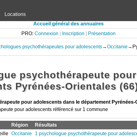
Locations
Accueil général des annuaires
PRO:
Connexion
|
Inscription
|
Présentation
hologues psychothérapeutes pour adolescents
→
Occitanie
→Pyr
gue psychothérapeute pour
ts Pyrénées-Orientales (66
rapeute pour adolescents dans le département Pyrénées-O
peute pour adolescents référencé sur 1 commune
Région
Résultats
ille
Occitanie
1 psychologue psychothérapeute pour adolesc