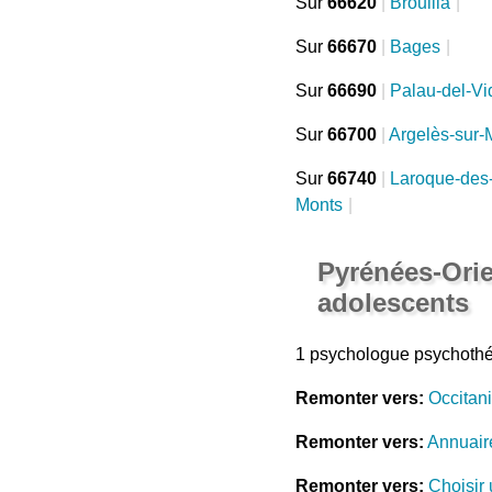
Sur
66620
|
Brouilla
|
Sur
66670
|
Bages
|
Sur
66690
|
Palau-del-Vi
Sur
66700
|
Argelès-sur-
Sur
66740
|
Laroque-des
Monts
|
Pyrénées-Ori
adolescents
1 psychologue psychothé
Remonter vers:
Occitan
Remonter vers:
Annuair
Remonter vers:
Choisir 