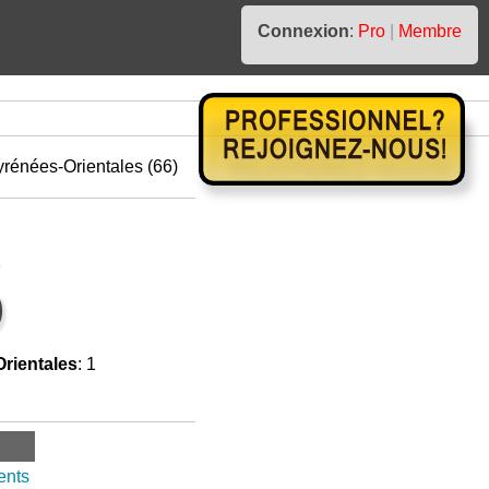
Connexion
:
Pro
|
Membre
énées-Orientales (66)
)
rientales
: 1
ents