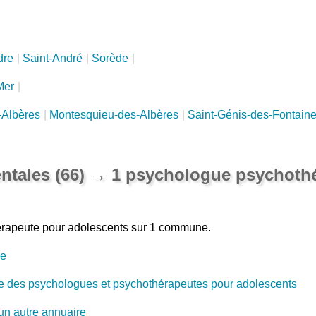
dre
|
Saint-André
|
Sorède
|
Mer
|
-Albères
|
Montesquieu-des-Albères
|
Saint-Génis-des-Fontain
entales (66) → 1 psychologue psychoth
rapeute pour adolescents sur 1 commune.
ie
e des psychologues et psychothérapeutes pour adolescents
un autre annuaire