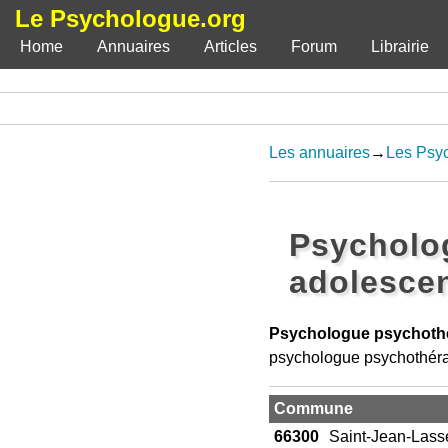
Le Psychologue.org
Home
Annuaires
Articles
Forum
Librairie
Les annuaires
→
Les Psyc
Psycholo
adolescen
Psychologue psychothé
psychologue psychothéra
Commune
66300
Saint-Jean-Lasse