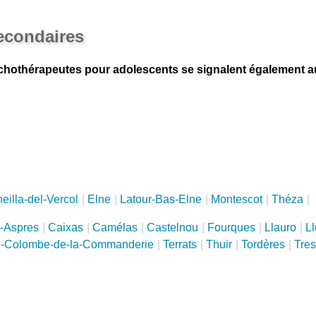
secondaires
othérapeutes pour adolescents se signalent également au
eilla-del-Vercol
|
Elne
|
Latour-Bas-Elne
|
Montescot
|
Théza
|
s-Aspres
|
Caixas
|
Camélas
|
Castelnou
|
Fourques
|
Llauro
|
Ll
e-Colombe-de-la-Commanderie
|
Terrats
|
Thuir
|
Tordères
|
Tres