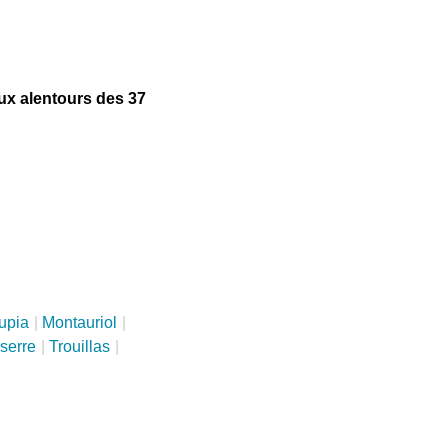
x alentours des 37
upia
|
Montauriol
|
serre
|
Trouillas
|