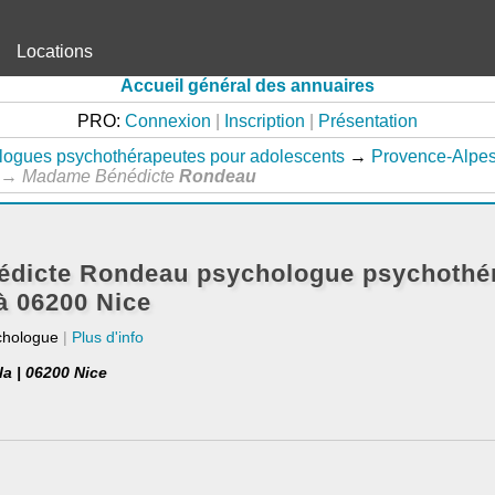
Locations
Accueil général des annuaires
PRO:
Connexion
|
Inscription
|
Présentation
logues psychothérapeutes pour adolescents
→
Provence-Alpes
→
Madame Bénédicte
Rondeau
dicte Rondeau psychologue psychothé
à 06200 Nice
chologue
|
Plus d'info
a | 06200 Nice