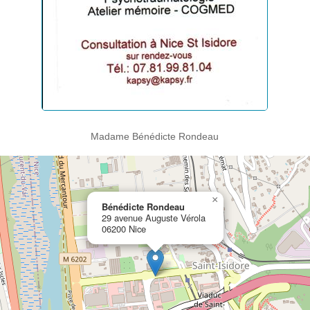
Madame Bénédicte Rondeau
×
Bénédicte Rondeau
29 avenue Auguste Vérola
06200 Nice