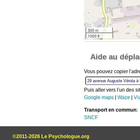
300 m
1000 ft
Aide au dépl
Vous pouvez copier l'ad
Puis aller vers l'un des s
Google maps
|
Waze
|
Vi
Transport en commun
:
SNCF
©2011-2026 Le Psychologue.org