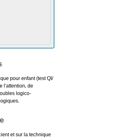
s
ue pour enfant (test QI/
 l'attention, de
roubles logico-
logiques.
e
ent et sur la technique