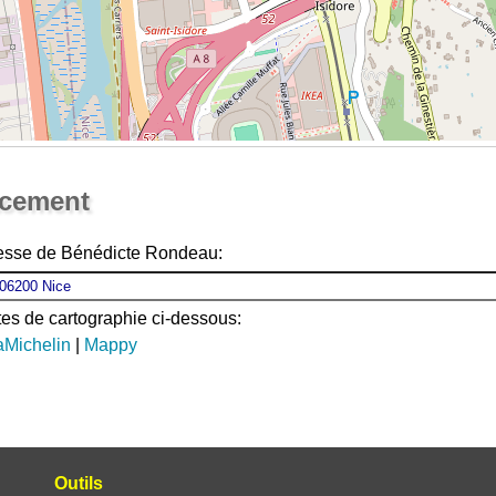
Ouvrir la grande carte
acement
resse de Bénédicte Rondeau:
ites de cartographie ci-dessous:
aMichelin
|
Mappy
Outils