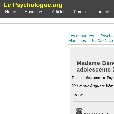
Le Psychologue.org
Home
Annuaires
Articles
Forum
Librairie
Les annuaires
→
Psycho
Maritimes
→
06200 Nice
Madame Béné
adolescents 
Titres professionnels
: Psy
29 avenue Auguste Vérol
KAPSY