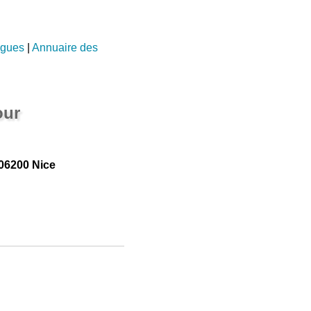
ogues
|
Annuaire des
our
06200 Nice