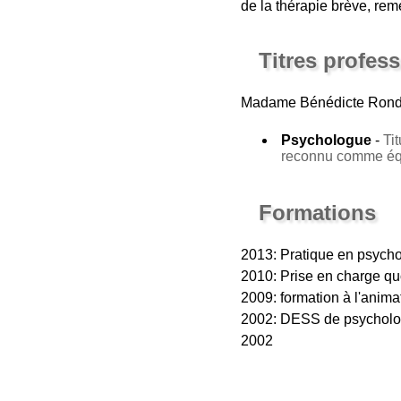
de la thérapie brève, re
Titres profes
Madame Bénédicte Ron
Psychologue
-
Ti
reconnu comme équ
Formations
2013: Pratique en psyc
2010: Prise en charge q
2009: formation à l'ani
2002: DESS de psycholog
2002