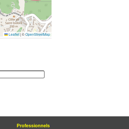
Leaflet
|
©
OpenStreetMap
Professionnels