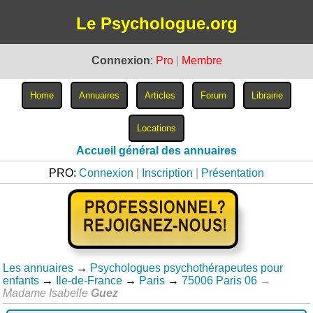
Le Psychologue.org
Connexion
:
Pro
|
Membre
Accueil général des annuaires
PRO:
Connexion
|
Inscription
|
Présentation
Les annuaires
→
Psychologues psychothérapeutes pour
enfants
→
Ile-de-France
→
Paris
→
75006 Paris 06
→
Madame Isabelle
Guez