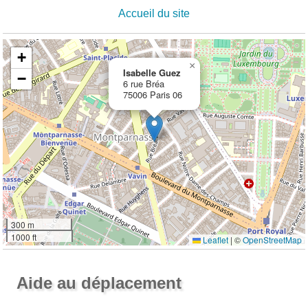
Accueil du site
+
×
Isabelle Guez
−
6 rue Bréa
75006 Paris 06
300 m
1000 ft
Leaflet
|
©
OpenStreetMap
Ouvrir la grande carte
Aide au déplacement