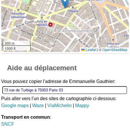
300 m
1000 ft
Leaflet
|
©
OpenStreetMap
Ouvrir la grande carte
Aide au déplacement
Vous pouvez copier l'adresse de Emmanuelle Gauthier:
Puis aller vers l'un des sites de cartographie ci-dessous:
Google maps
|
Waze
|
ViaMichelin
|
Mappy
Transport en commun
:
SNCF