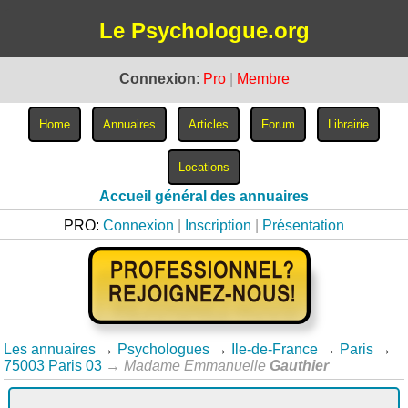
Le Psychologue.org
Connexion
:
Pro
|
Membre
Accueil général des annuaires
PRO:
Connexion
|
Inscription
|
Présentation
Les annuaires
→
Psychologues
→
Ile-de-France
→
Paris
→
75003 Paris 03
→
Madame Emmanuelle
Gauthier