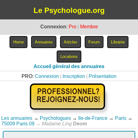
Le Psychologue.org
Connexion
:
Pro
|
Membre
Accueil général des annuaires
PRO:
Connexion
|
Inscription
|
Présentation
Les annuaires
→
Psychologues
→
Ile-de-France
→
Paris
→
75009 Paris 09
→
Madame Ling
Deom