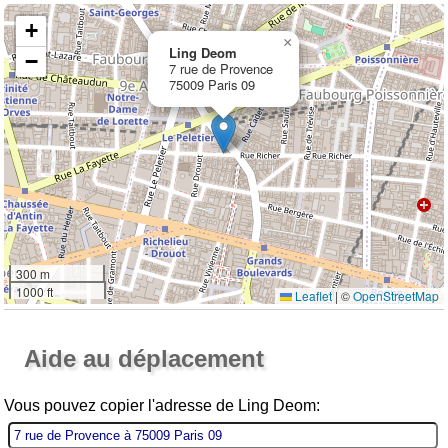
+
×
Ling Deom
−
7 rue de Provence
75009 Paris 09
300 m
1000 ft
Leaflet
|
©
OpenStreetMap
Ouvrir la grande carte
Aide au déplacement
Vous pouvez copier l'adresse de Ling Deom: