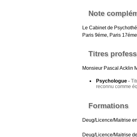
Note complém
Le Cabinet de Psychothér
Paris 9éme, Paris 17éme
Titres profes
Monsieur Pascal Acklin 
Psychologue
-
Ti
reconnu comme équ
Formations
Deug/Licence/Maitrise en 
Deug/Licence/Maitrise de