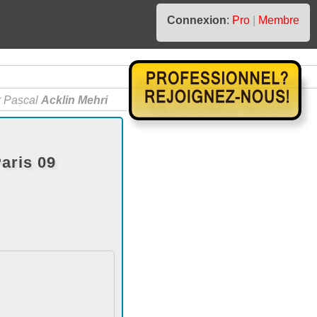
Connexion
:
Pro
|
Membre
r Pascal
Acklin Mehri
aris 09