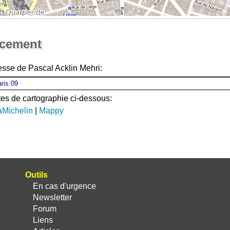
Ouvrir la grande carte
acement
esse de Pascal Acklin Mehri:
ites de cartographie ci-dessous:
aMichelin
|
Mappy
Outils
En cas d'urgence
Newsletter
Forum
Liens