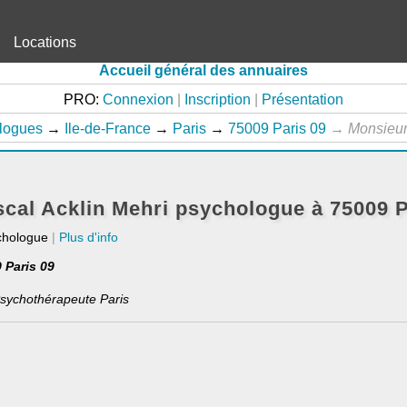
Locations
Accueil général des annuaires
PRO:
Connexion
|
Inscription
|
Présentation
logues
→
Ile-de-France
→
Paris
→
75009 Paris 09
→
Monsieu
cal Acklin Mehri psychologue à 75009 P
chologue
|
Plus d'info
9 Paris 09
sychothérapeute Paris