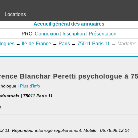
Locations
Accueil général des annuaires
PRO:
Connexion
|
Inscription
|
Présentation
logues
→
Ile-de-France
→
Paris
→
75011 Paris 11
→
Madame 
nce Blanchar Peretti psychologue à 75
chologue
|
Plus d'info
dustriels | 75011 Paris 11
e
02 11. Répondeur interrogé régulièrement. Mobile : 06.76.95.12.04