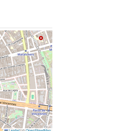
Leaflet
|
©
OpenStreetMap