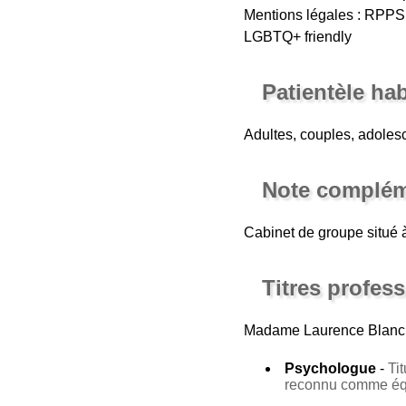
Mentions légales : RPP
LGBTQ+ friendly
Patientèle ha
Adultes, couples, adolesc
Note complém
Cabinet de groupe situé à
Titres profes
Madame Laurence Blanch
Psychologue
-
Ti
reconnu comme équ