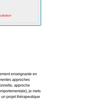
sultation
alement enseignante en
férentes approches
onnelle, approche
omportementale), je mets
un projet thérapeutique