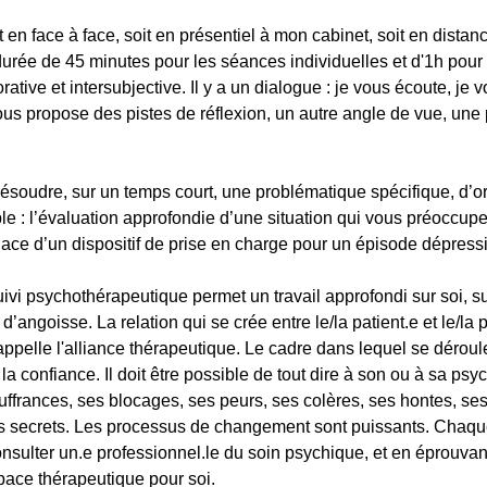
en face à face, soit en présentiel à mon cabinet, soit en distanc
urée de 45 minutes pour les séances individuelles et d'1h pour
ative et intersubjective. Il y a un dialogue : je vous écoute, je
us propose des pistes de réflexion, un autre angle de vue, une 
résoudre, sur un temps court, une problématique spécifique, d’o
e : l’évaluation approfondie d’une situation qui vous préoccupe,
lace d’un dispositif de prise en charge pour un épisode dépressi
vi psychothérapeutique permet un travail approfondi sur soi, s
d’angoisse. La relation qui se crée entre le/la patient.e et le/la
 s'appelle l'alliance thérapeutique. Le cadre dans lequel se dérou
e la confiance. Il doit être possible de tout dire à son ou à sa ps
uffrances, ses blocages, ses peurs, ses colères, ses hontes, ses 
es secrets. Les processus de changement sont puissants. Chaqu
nsulter un.e professionnel.le du soin psychique, et en éprouva
space thérapeutique pour soi.