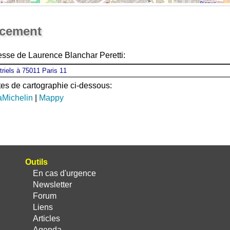
Ouvrir la grande carte
acement
esse de Laurence Blanchar Peretti:
ites de cartographie ci-dessous:
aMichelin
|
Mappy
Outils
En cas d'urgence
Newsletter
Forum
Liens
Articles
Agenda