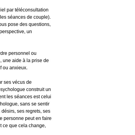
iel par téléconsultation
 les séances de couple).
 vous pose des questions,
perspective, un
rdre personnel ou
 une aide à la prise de
f ou anxieux.
ur ses vécus de
 psychologue construit un
lent les séances est celui
ychologue, sans se sentir
désirs, ses regrets, ses
e personne peut en faire
nt ce que cela change,