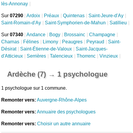
lès-Annonay
|
Sur
07290
|
Ardoix
|
Préaux
|
Quintenas
|
Saint-Jeure-d'Ay
|
Saint-Romain-d'Ay
|
Saint-Symphorien-de-Mahun
|
Satillieu
|
Sur
07340
|
Andance
|
Bogy
|
Brossainc
|
Champagne
|
Charnas
|
Félines
|
Limony
|
Peaugres
|
Peyraud
|
Saint-
Désirat
|
Saint-Étienne-de-Valoux
|
Saint-Jacques-
d'Atticieux
|
Serrières
|
Talencieux
|
Thorrenc
|
Vinzieux
|
Ardèche (7) → 1 psychologue
1 psychologue sur 1 commune.
Remonter vers:
Auvergne-Rhône-Alpes
Remonter vers:
Annuaire des psychologues
Remonter vers:
Choisir un autre annuaire