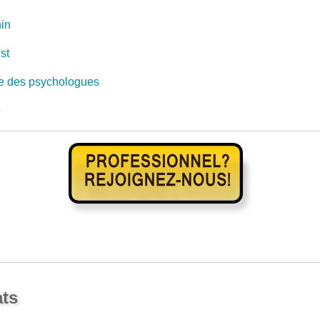
in
st
e des psychologues
e
ats