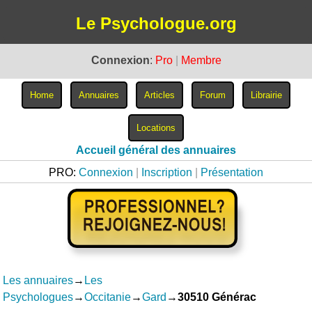
Le Psychologue.org
Connexion
:
Pro
|
Membre
Accueil général des annuaires
PRO:
Connexion
|
Inscription
|
Présentation
Les annuaires
→
Les
Psychologues
→
Occitanie
→
Gard
→
30510 Générac