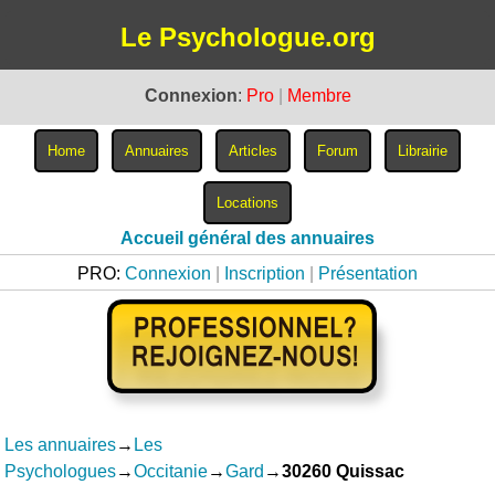
Le Psychologue.org
Connexion
:
Pro
|
Membre
Accueil général des annuaires
PRO:
Connexion
|
Inscription
|
Présentation
Les annuaires
→
Les
Psychologues
→
Occitanie
→
Gard
→
30260 Quissac