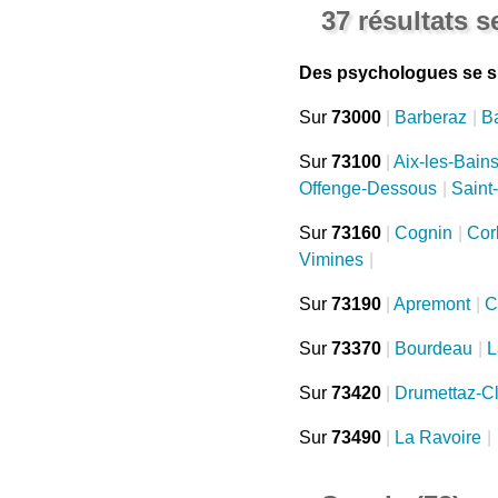
37 résultats 
Des psychologues se si
Sur
73000
|
Barberaz
|
B
Sur
73100
|
Aix-les-Bain
Offenge-Dessous
|
Saint
Sur
73160
|
Cognin
|
Cor
Vimines
|
Sur
73190
|
Apremont
|
C
Sur
73370
|
Bourdeau
|
L
Sur
73420
|
Drumettaz-C
Sur
73490
|
La Ravoire
|