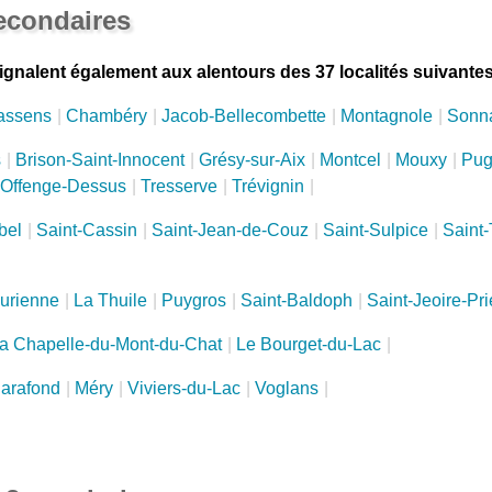
secondaires
gnalent également aux alentours des 37 localités suivantes
assens
|
Chambéry
|
Jacob-Bellecombette
|
Montagnole
|
Sonn
s
|
Brison-Saint-Innocent
|
Grésy-sur-Aix
|
Montcel
|
Mouxy
|
Pug
-Offenge-Dessus
|
Tresserve
|
Trévignin
|
bel
|
Saint-Cassin
|
Saint-Jean-de-Couz
|
Saint-Sulpice
|
Saint
urienne
|
La Thuile
|
Puygros
|
Saint-Baldoph
|
Saint-Jeoire-Pr
a Chapelle-du-Mont-du-Chat
|
Le Bourget-du-Lac
|
larafond
|
Méry
|
Viviers-du-Lac
|
Voglans
|