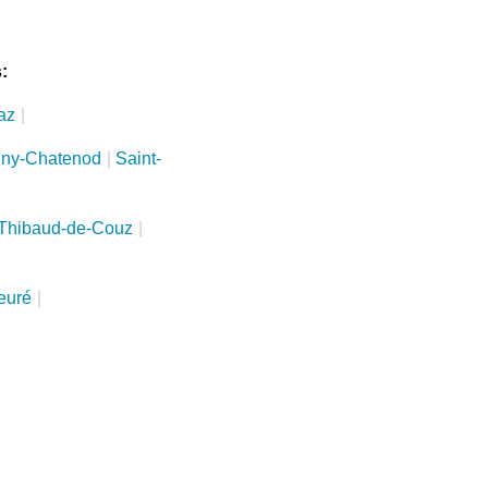
:
az
|
ny-Chatenod
|
Saint-
-Thibaud-de-Couz
|
ieuré
|