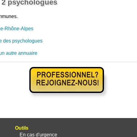
→ 2 psychologues
ommunes.
e-Rhône-Alpes
e des psychologues
un autre annuaire
Outils
En cas d'urgence