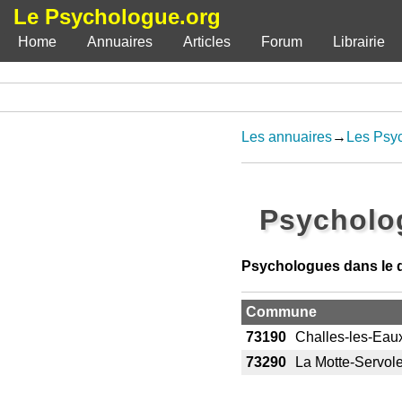
Le Psychologue.org
Home
Annuaires
Articles
Forum
Librairie
Les annuaires
→
Les Psy
Psycholog
Psychologues dans le 
Commune
73190
Challes-les-Eau
73290
La Motte-Servol