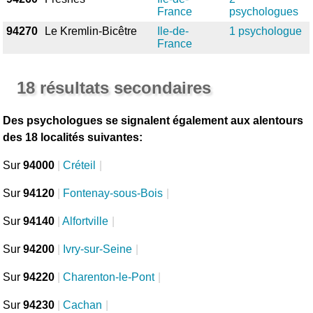
France
psychologues
94270
Le Kremlin-Bicêtre
Ile-de-
1 psychologue
France
18 résultats secondaires
Des psychologues se signalent également aux alentours
des 18 localités suivantes:
Sur
94000
|
Créteil
|
Sur
94120
|
Fontenay-sous-Bois
|
Sur
94140
|
Alfortville
|
Sur
94200
|
Ivry-sur-Seine
|
Sur
94220
|
Charenton-le-Pont
|
Sur
94230
|
Cachan
|