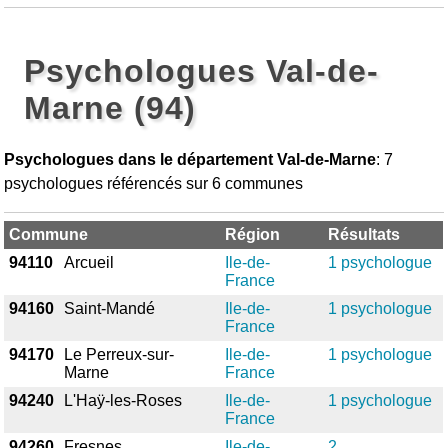
Psychologues Val-de-
Marne (94)
Psychologues dans le département Val-de-Marne
: 7
psychologues référencés sur 6 communes
Commune
Région
Résultats
94110
Arcueil
Ile-de-
1 psychologue
France
94160
Saint-Mandé
Ile-de-
1 psychologue
France
94170
Le Perreux-sur-
Ile-de-
1 psychologue
Marne
France
94240
L'Haÿ-les-Roses
Ile-de-
1 psychologue
France
94260
Fresnes
Ile-de-
2