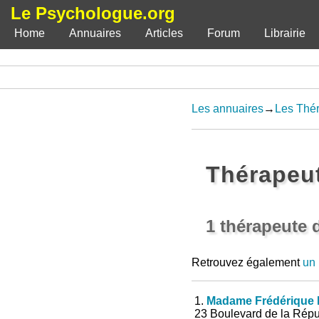
Le Psychologue.org
Home
Annuaires
Articles
Forum
Librairie
Les annuaires
→
Les Thér
Thérapeu
1 thérapeute 
Retrouvez également
un 
1.
Madame Frédérique 
23 Boulevard de la Rép