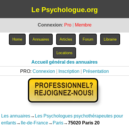
Le Psychologue.org
Connexion
:
Pro
|
Membre
Accueil général des annuaires
PRO:
Connexion
|
Inscription
|
Présentation
Les annuaires
→
Les Psychologues psychothérapeutes pour
enfants
→
Ile-de-France
→
Paris
→
75020 Paris 20