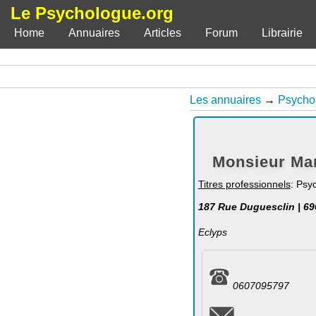
Le Psychologue.org
Home
Annuaires
Articles
Forum
Librairie
Les annuaires
→
Psycho
Monsieur Ma
Titres professionnels
: Psy
187 Rue Duguesclin | 6
Eclyps
0607095797