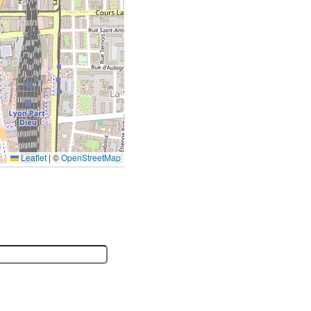
Leaflet
|
©
OpenStreetMap