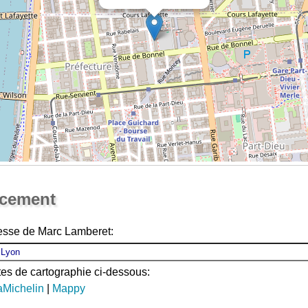
Ouvrir la grande carte
acement
resse de Marc Lamberet:
ites de cartographie ci-dessous:
aMichelin
|
Mappy