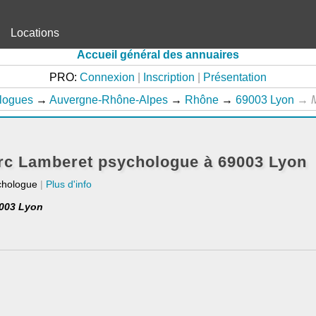
Locations
Accueil général des annuaires
PRO:
Connexion
|
Inscription
|
Présentation
logues
→
Auvergne-Rhône-Alpes
→
Rhône
→
69003 Lyon
→
rc Lamberet psychologue à 69003 Lyon
chologue
|
Plus d'info
9003 Lyon