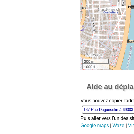
300 m
1000 ft
Aide au dépl
Vous pouvez copier l'ad
Puis aller vers l'un des s
Google maps
|
Waze
|
Vi