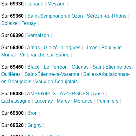
Sur
69330
|
Jonage
|
Meyzieu
|
Sur
69360
|
Saint-Symphorien-d'Ozon
|
Sérézin-du-Rhône
|
Solaize
|
Ternay
|
Sur
69390
|
Vernaison
|
Sur
69400
|
Arnas
|
Gleizé
|
Liergues
|
Limas
|
Pouilly-le-
Monial
|
Villefranche-sur-Saône
|
Sur
69460
|
Blacé
|
Le Perréon
|
Odenas
|
Saint-Étienne-des-
Oullières
|
Saint-Étienne-la-Varenne
|
Salles-Arbuissonnas-
en-Beaujolais
|
Vaux-en-Beaujolais
|
Sur
69480
|
AMBERIEUX D'AZERGUES
|
Anse
|
Lachassagne
|
Lucenay
|
Marcy
|
Morancé
|
Pommiers
|
Sur
69500
|
Bron
|
Sur
69520
|
Grigny
|