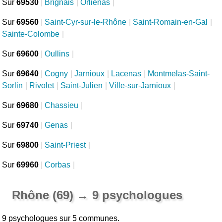
Sur
69530
|
Brignais
|
Orliénas
|
Sur
69560
|
Saint-Cyr-sur-le-Rhône
|
Saint-Romain-en-Gal
|
Sainte-Colombe
|
Sur
69600
|
Oullins
|
Sur
69640
|
Cogny
|
Jarnioux
|
Lacenas
|
Montmelas-Saint-
Sorlin
|
Rivolet
|
Saint-Julien
|
Ville-sur-Jarnioux
|
Sur
69680
|
Chassieu
|
Sur
69740
|
Genas
|
Sur
69800
|
Saint-Priest
|
Sur
69960
|
Corbas
|
Rhône (69) → 9 psychologues
9 psychologues sur 5 communes.