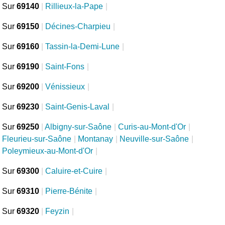
Sur
69140
|
Rillieux-la-Pape
|
Sur
69150
|
Décines-Charpieu
|
Sur
69160
|
Tassin-la-Demi-Lune
|
Sur
69190
|
Saint-Fons
|
Sur
69200
|
Vénissieux
|
Sur
69230
|
Saint-Genis-Laval
|
Sur
69250
|
Albigny-sur-Saône
|
Curis-au-Mont-d'Or
|
Fleurieu-sur-Saône
|
Montanay
|
Neuville-sur-Saône
|
Poleymieux-au-Mont-d'Or
|
Sur
69300
|
Caluire-et-Cuire
|
Sur
69310
|
Pierre-Bénite
|
Sur
69320
|
Feyzin
|