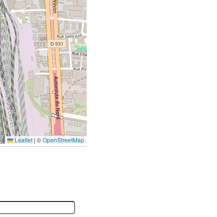
Leaflet
|
©
OpenStreetMap