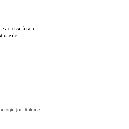
une adresse à son
ualisée....
chologie (ou diplôme