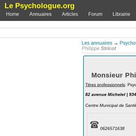
Le Psychologue.org
Home
Annuaires
Articles
Forum
Librairie
Les annuaires
→
Psycho
Philippe
Stricot
Monsieur Phi
Titres professionnels
: Psy
82 avenue Michelet | 93
Centre Municipal de Santé 
0626571638