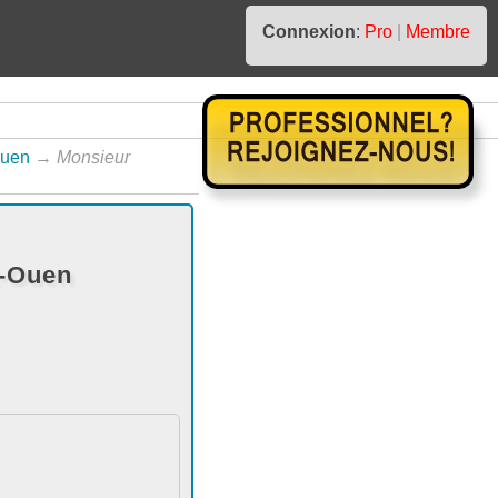
Connexion
:
Pro
|
Membre
Ouen
→
Monsieur
t-Ouen