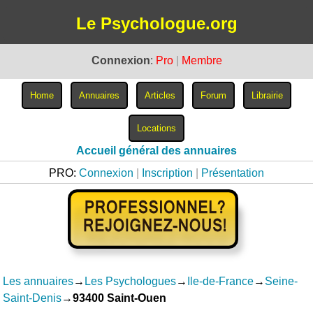
Le Psychologue.org
Connexion
:
Pro
|
Membre
Accueil général des annuaires
PRO:
Connexion
|
Inscription
|
Présentation
Les annuaires
→
Les Psychologues
→
Ile-de-France
→
Seine-
Saint-Denis
→
93400 Saint-Ouen